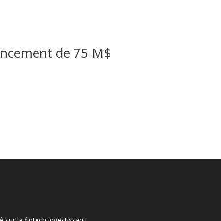
inancement de 75 M$
 sur la fintech investissant